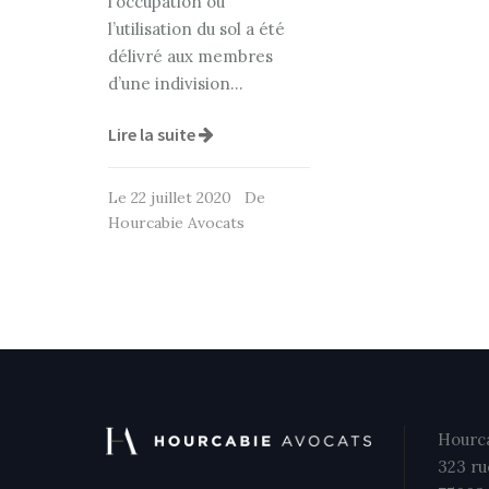
l’occupation ou
l’utilisation du sol a été
délivré aux membres
d’une indivision…
Lire la suite
Le 22 juillet 2020 De
Hourcabie Avocats
Hourca
323 ru