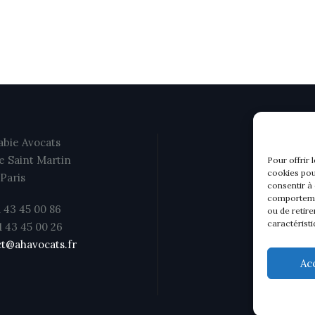
bie Avocats
e Saint Martin
Pour offrir 
cookies pou
Paris
consentir à
comportemen
1 43 45 00 86
ou de retire
caractéristi
01 43 45 00 26
t@ahavocats.fr
Ac