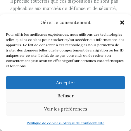
Il précise toutefois que ces dispositions ne sont pas
applicables aux marchés de défense et de sécurité,
lorsqu’il est fait application de l’article L. 2371-1.
Gérer le consentement
Enfin, l’article 3 permet aux acheteurs publics ou aux
Pour offrir les meilleures expériences, nous utilisons des technologies
telles que les cookies pour stocker et/ou accéder aux informations des
autorités concédantes de ne pas tenir compte, dans
appareils. Le fait de consentir à ces technologies nous permettra de
l’appréciation de la capacité économique et
traiter des données telles que le comportement de navigation ou les ID
uniques sur ce site. Le fait de ne pas consentir ou de retirer son
financière des candidats aux marchés publics ou
consentement peut avoir un effet négatif sur certaines caractéristiques
contrats de concessions, de la baisse du chiffre
et fonctions.
d’affaires intervenue au titre du ou des exercices sur
lesquels s’imputent les conséquences de la crise
Accepter
sanitaire liée à l’épidémie de covid-19.
Refuser
Ces nouvelles mesures seront applicables pendant
Voir les préférences
une période d’un an suivant la fin de l’état d’urgence
sanitaire, soit jusqu’au 10 juillet 2021, à l’exception des
Politique de cookies
Politique de confidentialité
dispositions de l’article 3 qui s’appliquent jusqu’au 31