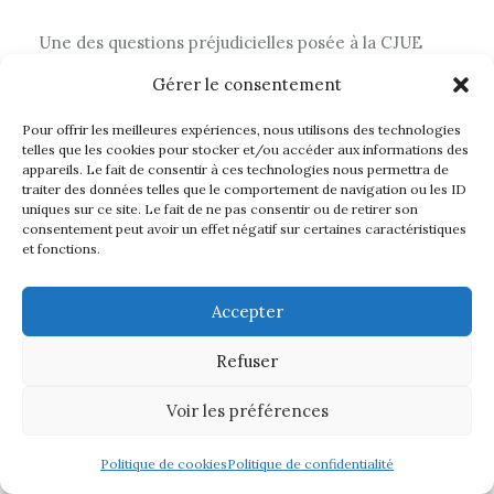
Une des questions préjudicielles posée à la CJUE
était de savoir d’interpréter l’article 2, paragraphe 1,
Gérer le consentement
point 5, de la directive 2014/24 en ce sens qu’il
constitue une base légale de rejet d’une offre à un
Pour offrir les meilleures expériences, nous utilisons des technologies
telles que les cookies pour stocker et/ou accéder aux informations des
prix de zéro euro.
appareils. Le fait de consentir à ces technologies nous permettra de
traiter des données telles que le comportement de navigation ou les ID
uniques sur ce site. Le fait de ne pas consentir ou de retirer son
On rappellera en effet que l’article en question
consentement peut avoir un effet négatif sur certaines caractéristiques
définit la notion de marché public comme un
et fonctions.
«
contrat écrit conclu à titre onéreux entre un ou
plusieurs opérateurs économiques et un ou plusieurs
Accepter
pouvoirs adjudicateurs et ayant pour objet l’exécution
Refuser
de travaux, la fourniture de produits ou la prestation de
services
».
Voir les préférences
A l’appui de son raisonnement, la CJUE relève
Politique de cookies
Politique de confidentialité
notamment que «
l’article 2, paragraphe 1, point 5, de