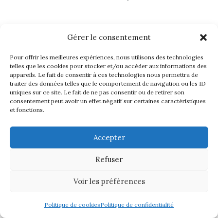
La Région de Sardaigne, estimant ne pas devoir
Gérer le consentement
procéder à une mise en concurrence, a, après
négociations, attribué directement à Trenitalia le
Pour offrir les meilleures expériences, nous utilisons des technologies
contrat de service de transport public de voyageurs
telles que les cookies pour stocker et/ou accéder aux informations des
par chemin de fer régional pour la période allant du
appareils. Le fait de consentir à ces technologies nous permettra de
traiter des données telles que le comportement de navigation ou les ID
1
novembre 2017 au 31 décembre 2025.
er
uniques sur ce site. Le fait de ne pas consentir ou de retirer son
consentement peut avoir un effet négatif sur certaines caractéristiques
et fonctions.
L’Autorità Garante della Concorrenza e del Mercado
(ci-après, « l’AGCM ») a formé un recours contre
Accepter
cette attribution directe devant le tribunal
administratif régional pour la Sardaigne.
Refuser
Voir les préférences
Devant cette juridiction, l’AGCM a soutenu que
l’attribution directe d’un contrat de service public de
Politique de cookies
Politique de confidentialité
transport de voyageurs devait s’inspirer des