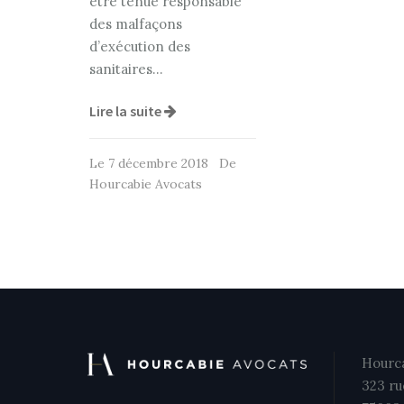
être tenue responsable
des malfaçons
d’exécution des
sanitaires…
Lire la suite
Le 7 décembre 2018 De
Hourcabie Avocats
Hourca
323 ru