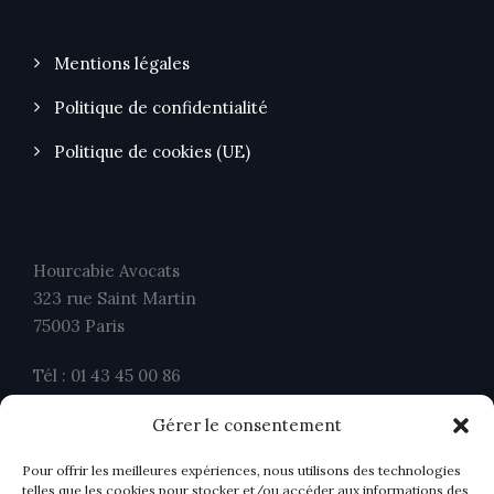
Mentions légales
Politique de confidentialité
Politique de cookies (UE)
Hourcabie Avocats
323 rue Saint Martin
75003 Paris
Tél : 01 43 45 00 86
Fax : 01 43 45 00 26
Gérer le consentement
contact@ahavocats.fr
Pour offrir les meilleures expériences, nous utilisons des technologies
telles que les cookies pour stocker et/ou accéder aux informations des