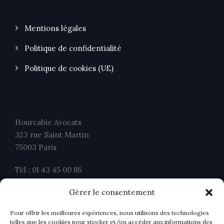
Mentions légales
Politique de confidentialité
Politique de cookies (UE)
Hourcabie Avocats
323 rue Saint Martin
75003 Paris
Tél : 01 43 45 00 86
Fax : 01 43 45 00 26
Gérer le consentement
contact@ahavocats.fr
Pour offrir les meilleures expériences, nous utilisons des technologies
telles que les cookies pour stocker et/ou accéder aux informations des