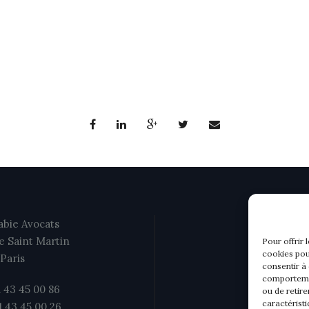
bie Avocats
e Saint Martin
Pour offrir 
cookies pou
Paris
consentir à
comportemen
1 43 45 00 86
ou de retire
caractéristi
01 43 45 00 26