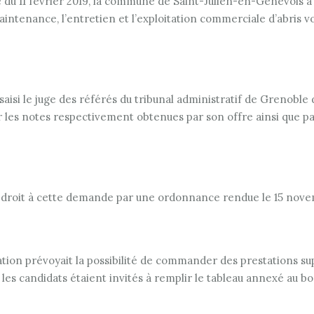
e du 11 février 2019, la commune de Saint-Julien-en-Genevois a
a maintenance, l’entretien et l’exploitation commerciale d’abris v
aisi le juge des référés du tribunal administratif de Grenoble
 les notes respectivement obtenues par son offre ainsi que par 
ait droit à cette demande par une ordonnance rendue le 15 nov
tation prévoyait la possibilité de commander des prestations su
 les candidats étaient invités à remplir le tableau annexé au b