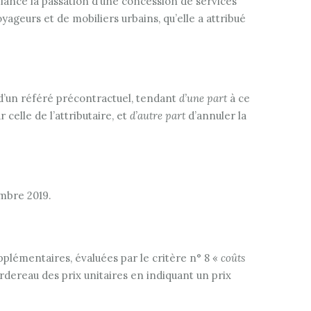
 lancé la passation d’une concession de services
oyageurs et de mobiliers urbains, qu’elle a attribué
 d’un référé précontractuel, tendant
d’une part
à ce
celle de l’attributaire, et
d’autre part
d’annuler la
embre 2019.
pplémentaires, évaluées par le critère n° 8 «
coûts
ordereau des prix unitaires en indiquant un prix