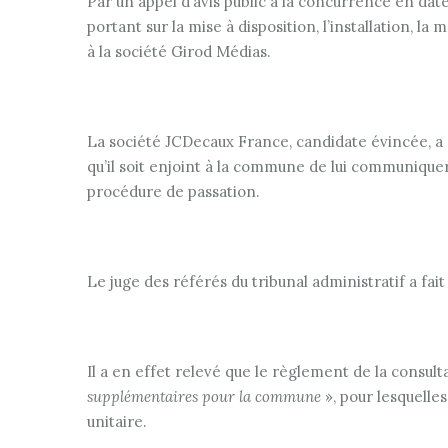
Par un appel d’avis public à la concurrence en dat
portant sur la mise à disposition, l’installation, l
à la société Girod Médias.
La société JCDecaux France, candidate évincée, a s
qu’il soit enjoint à la commune de lui communiquer
procédure de passation.
Le juge des référés du tribunal administratif a f
Il a en effet relevé que le règlement de la consul
supplémentaires pour la commune
», pour lesquelles
unitaire.