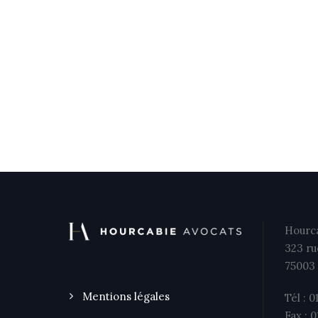
Hourca
323 ru
75003 
Mentions légales
Tél : 0
Fax : 