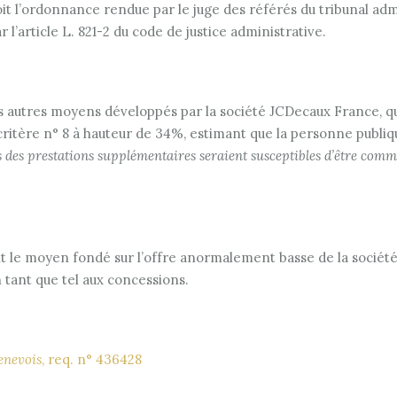
t l’ordonnance rendue par le juge des référés du tribunal admi
 l’article L. 821-2 du code de justice administrative.
s autres moyens développés par la société JCDecaux France, qui 
critère n° 8 à hauteur de 34%, estimant que la personne publique
es des prestations supplémentaires seraient susceptibles d’être com
ment le moyen fondé sur l’offre anormalement basse de la sociét
n tant que tel aux concessions.
enevois
, req. n° 436428