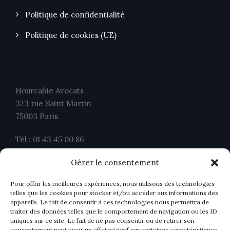
Politique de confidentialité
Politique de cookies (UE)
Hourcabie Avocats
323 rue Saint Martin
75003 Paris
Tél : 01 43 45 00 86
Fax : 01 43 45 00 26
Gérer le consentement
contact@ahavocats.fr
Pour offrir les meilleures expériences, nous utilisons des technologies
telles que les cookies pour stocker et/ou accéder aux informations des
appareils. Le fait de consentir à ces technologies nous permettra de
traiter des données telles que le comportement de navigation ou les ID
uniques sur ce site. Le fait de ne pas consentir ou de retirer son
consentement peut avoir un effet négatif sur certaines caractéristiques