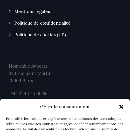
Mentions légales
Politique de confidentialité
Politique de cookies (UE)
Hourcabie Avocats
323 rue Saint Martin
75003 Paris
Tél : 01 43 45 00 86
Fax : 01 43 45 00 26
Gérer le consentement
contact@ahavocats.fr
Pour offrir les meilleures expériences, nous utilisons des technologies
telles que les cookies pour stocker et/ou accéder aux informations des
appareils. Le fait de consentir à ces technologies nous permettra de