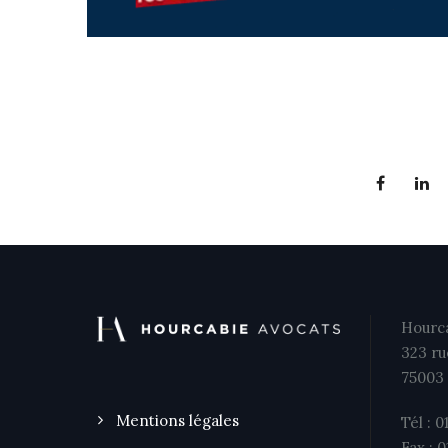
Hourca
323 ru
75003 
Mentions légales
Tél : 0
Fax : 