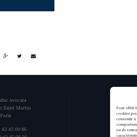
bie Avocats
e Saint Martin
Pour offrir 
cookies pou
Paris
consentir à
comportemen
1 43 45 00 86
ou de retire
caractéristi
01 43 45 00 26