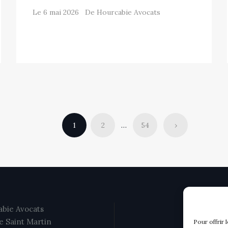
Le 6 mai 2026 De Hourcabie Avocats
1
2
…
54
›
bie Avocats
e Saint Martin
Pour offrir 