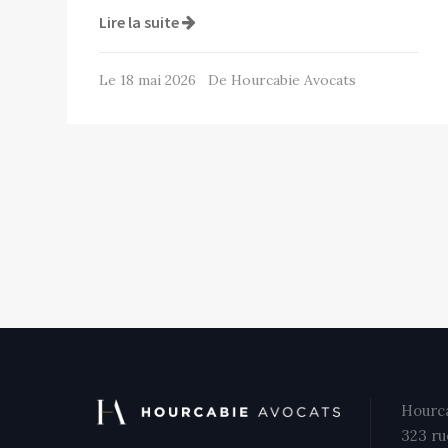
Lire la suite
Le 18 mai 2026 De Hourcabie Avocats
Hourca
323 ru