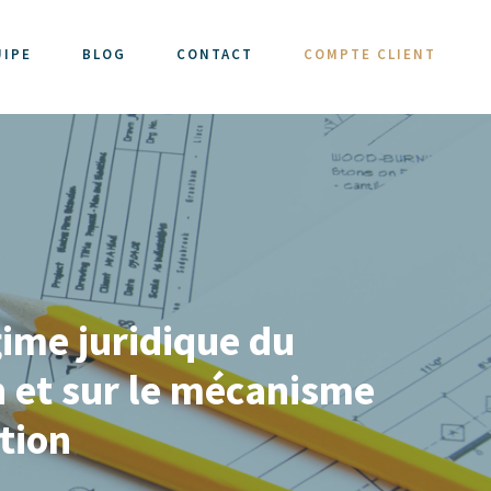
UIPE
BLOG
CONTACT
COMPTE CLIENT
gime juridique du
n et sur le mécanisme
ation