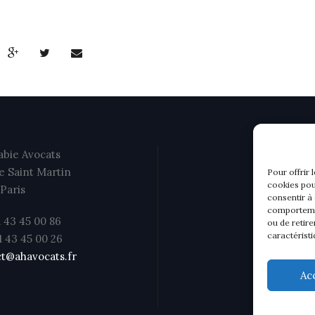
bie Avocats
e Saint Martin
Pour offrir 
cookies pou
Paris
consentir à
comportemen
1 43 45 00 86
ou de retire
caractéristi
01 43 45 00 26
t@ahavocats.fr
Ac