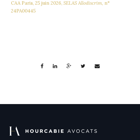
CAA Paris, 25 juin 2026,
SELAS Allodiscrim,
n°
24PA00445