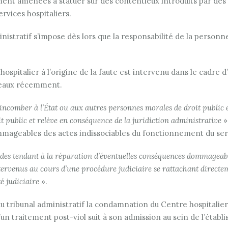
ment amenées à statuer sur des contentieux introduits par des
rvices hospitaliers.
istratif s’impose dès lors que la responsabilité de la personne
pitalier à l’origine de la faute est intervenu dans le cadre d’
rdeaux récemment.
t incomber à l’État ou aux autres personnes morales de droit public
t public et relève en conséquence de la juridiction administrative
»
ageables des actes indissociables du fonctionnement du servic
ndes tendant à la réparation d’éventuelles conséquences dommageabl
 intervenus au cours d’une procédure judiciaire se rattachant directe
é judiciaire
».
é du tribunal administratif la condamnation du Centre hospitalie
’un traitement post-viol suit à son admission au sein de l’établ