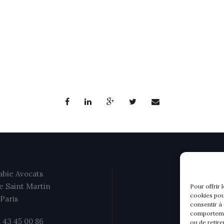
bie Avocats
e Saint Martin
Pour offrir 
cookies pou
Paris
consentir à
comportemen
1 43 45 00 86
ou de retire