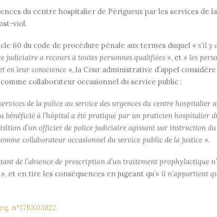
nces du centre hospitalier de Périgueux par les services de la po
st-viol.
rticle 60 du code de procédure pénale aux termes duquel «
s’il y
ce judiciaire a recours à toutes personnes qualifiées
», et «
les pers
et en leur conscience
», la Cour administrative d’appel considère 
ait comme collaborateur occasionnel du service public :
services de la police au service des urgences du centre hospitalier au
 a bénéficié à l’hôpital a été pratiqué par un praticien hospitalier 
isition d’un officier de police judiciaire agissant sur instruction 
 comme collaborateur occasionnel du service public de la justice
»
.
ltant de l’absence de prescription d’un traitement prophylactique n’
», et en tire les conséquences en jugeant qu’«
il n’appartient q
eq. n°17BX03822.