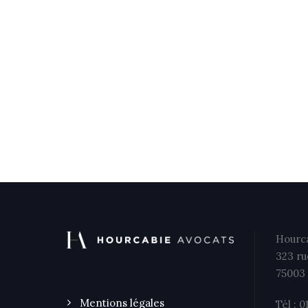
Hourca
323 ru
75003 
Mentions légales
Tél : 0