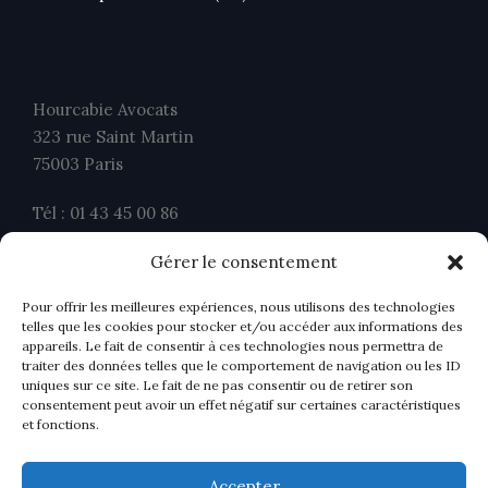
Hourcabie Avocats
323 rue Saint Martin
75003 Paris
Tél : 01 43 45 00 86
Fax : 01 43 45 00 26
Gérer le consentement
contact@ahavocats.fr
Pour offrir les meilleures expériences, nous utilisons des technologies
telles que les cookies pour stocker et/ou accéder aux informations des
appareils. Le fait de consentir à ces technologies nous permettra de
traiter des données telles que le comportement de navigation ou les ID
uniques sur ce site. Le fait de ne pas consentir ou de retirer son
consentement peut avoir un effet négatif sur certaines caractéristiques
et fonctions.
Accepter