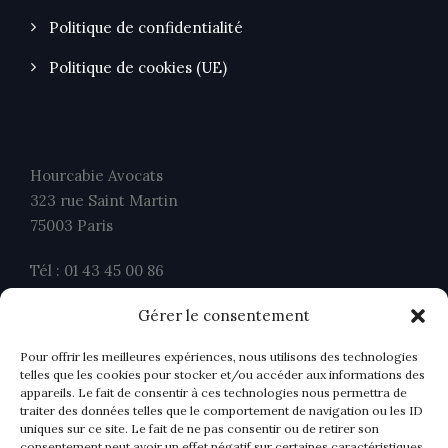
Politique de confidentialité
Politique de cookies (UE)
Hourcabie Avocats
323 rue Saint Martin
75003 Paris
Tél : 01 43 45 00 86
Fax : 01 43 45 00 26
Gérer le consentement
contact@ahavocats.fr
Pour offrir les meilleures expériences, nous utilisons des technologies
telles que les cookies pour stocker et/ou accéder aux informations des
appareils. Le fait de consentir à ces technologies nous permettra de
traiter des données telles que le comportement de navigation ou les ID
uniques sur ce site. Le fait de ne pas consentir ou de retirer son
consentement peut avoir un effet négatif sur certaines caractéristiques