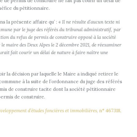
e permis de construire ne fait pas courir un délai de
néfice du pétitionnaire.
ns la présente affaire qu’ : «
Il ne résulte d’aucun texte ni
mmune par le juge des référés du tribunal administratif, par
ion du refus de permis de construire opposé à la société
 le maire des Deux Alpes le 2 décembre 2021, de réexaminer
rait fait courir un délai de nature à faire naître une
ir la décision par laquelle le Maire a indiqué retirer le
a commune à la suite de l’ordonnance du juge des référés
is de construire tacite dont la société pétitionnaire
permis de construire.
Développement d’études foncières et immobilières
, n° 467318,