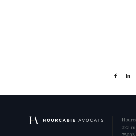
Hourca
323 ru
75003 