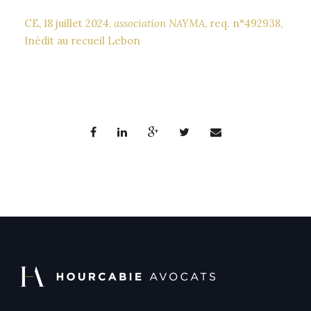
CE, 18 juillet 2024,
association NAYMA
, req. n°492938,
Inédit au recueil Lebon