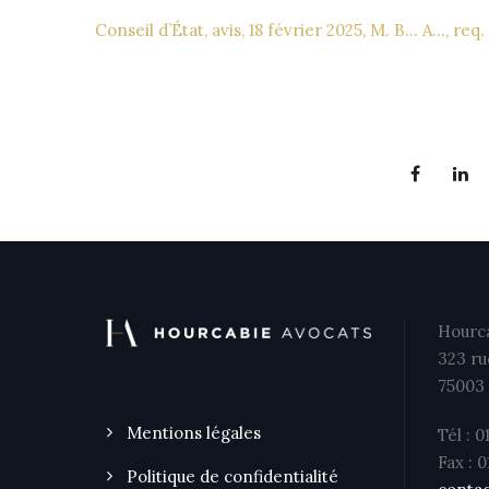
Conseil d’État, avis, 18 février 2025, M. B… A…, re
Hourca
323 ru
75003 
Mentions légales
Tél : 0
Fax : 
Politique de confidentialité