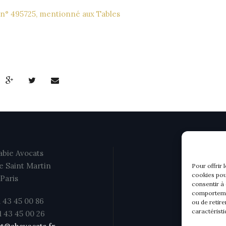
q. n° 495725, mentionné aux Tables
bie Avocats
e Saint Martin
Pour offrir 
cookies pou
Paris
consentir à
comportemen
1 43 45 00 86
ou de retire
caractéristi
01 43 45 00 26