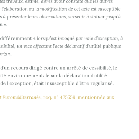
des travaux, estime, après avoir constaté que les autres
l’élaboration ou la modification de cet acte est susceptible
ies à présenter leurs observations, surseoir à statuer jusqu’à
on
».
va différemment «
lorsqu’est invoqué par voie d’exception, à
bilité, un vice affectant l’acte déclaratif d’utilité publique
pris
»
.
 d’un recours dirigé contre un arrêté de cessibilité, le
orité environnementale sur la déclaration d’utilité
 de l’exception, était insusceptible d’être régularisé.
t Euroméditerranée,
req. n° 475559, mentionnée aux