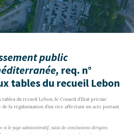
issement public
diterranée,
req. n°
x tables du recueil Lebon
 tables du recueil Lebon, le Conseil d’Etat précise
e de la régularisation d’un vice affectant un acte portant
 «
si le juge administratif, saisi de conclusions dirigées