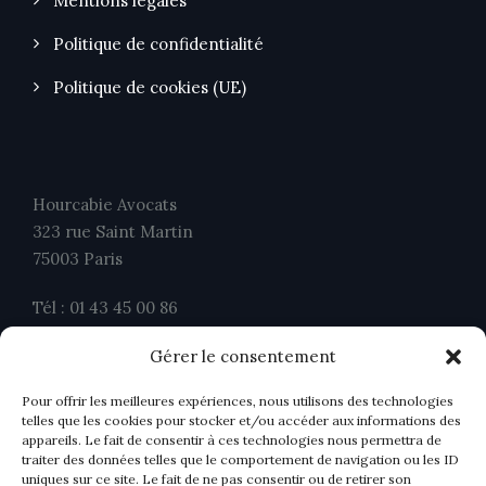
Mentions légales
Politique de confidentialité
Politique de cookies (UE)
Hourcabie Avocats
323 rue Saint Martin
75003 Paris
Tél : 01 43 45 00 86
Fax : 01 43 45 00 26
Gérer le consentement
contact@ahavocats.fr
Pour offrir les meilleures expériences, nous utilisons des technologies
telles que les cookies pour stocker et/ou accéder aux informations des
appareils. Le fait de consentir à ces technologies nous permettra de
traiter des données telles que le comportement de navigation ou les ID
uniques sur ce site. Le fait de ne pas consentir ou de retirer son