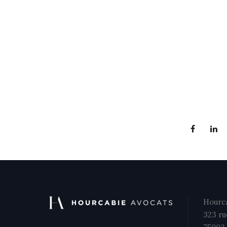
Hourca
323 ru