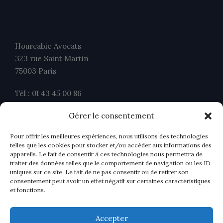
Hourcabie Avocats
323 rue Saint Martin
75003 Paris
Tél : 01 43 45 00 86
Fax : 01 43 45 00 26
Gérer le consentement
contact@ahavocats.fr
Pour offrir les meilleures expériences, nous utilisons des technologies
telles que les cookies pour stocker et/ou accéder aux informations des
appareils. Le fait de consentir à ces technologies nous permettra de
traiter des données telles que le comportement de navigation ou les ID
uniques sur ce site. Le fait de ne pas consentir ou de retirer son
consentement peut avoir un effet négatif sur certaines caractéristiques
et fonctions.
Accepter