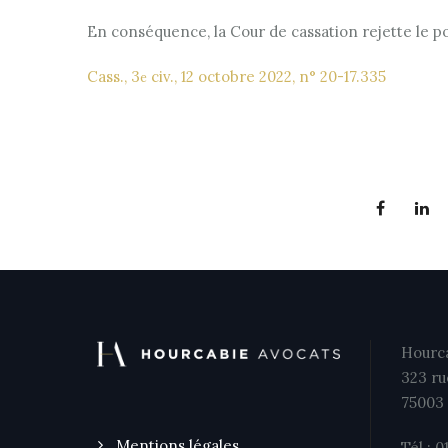
En conséquence, la Cour de cassation rejette le po
Cass., 3
civ., 12 octobre 2022, n° 20-17.335
e
Hourca
323 ru
75003 
Mentions légales
Tél : 0