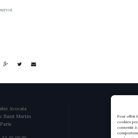
urvoi.
bie Avocats
e Saint Martin
Pour offrir 
cookies pou
Paris
consentir à
comportemen
1 43 45 00 86