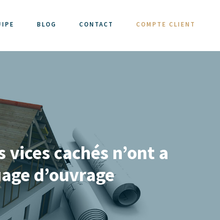
UIPE
BLOG
CONTACT
COMPTE CLIENT
s vices cachés n’ont a
ouage d’ouvrage