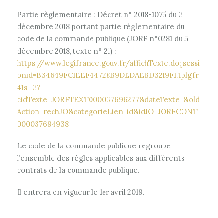
Partie règlementaire : Décret n° 2018-1075 du 3
décembre 2018 portant partie réglementaire du
code de la commande publique (JORF n°0281 du 5
décembre 2018, texte n° 21) :
https://www.legifrance.gouv.fr/affichTexte.do;jsessi
onid=B34649FC1EEF44728B9DEDAEBD3219F1.tplgfr
41s_3?
cidTexte=JORFTEXT000037696277&dateTexte=&old
Action=rechJO&categorieLien=id&idJO=JORFCONT
000037694938
Le code de la commande publique regroupe
l’ensemble des règles applicables aux différents
contrats de la commande publique.
Il entrera en vigueur le 1
avril 2019.
er