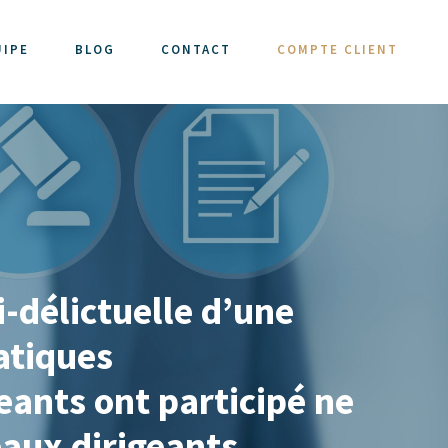
UIPE
BLOG
CONTACT
COMPTE CLIENT
i-délictuelle d’une
atiques
eants ont participé ne
eaux dirigeants