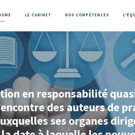
HOME
LE CABINET
NOS COMPÉTENCES
L’ÉQ
ction en responsabilité quas
’encontre des auteurs de pr
uxquelles ses organes dirig
la date à laquelle les nouv