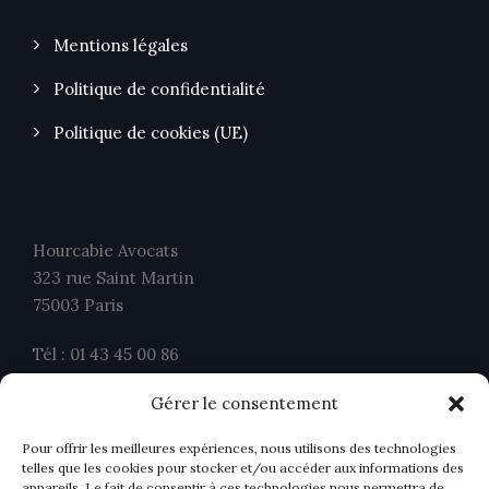
Mentions légales
Politique de confidentialité
Politique de cookies (UE)
Hourcabie Avocats
323 rue Saint Martin
75003 Paris
Tél : 01 43 45 00 86
Fax : 01 43 45 00 26
Gérer le consentement
contact@ahavocats.fr
Pour offrir les meilleures expériences, nous utilisons des technologies
telles que les cookies pour stocker et/ou accéder aux informations des
appareils. Le fait de consentir à ces technologies nous permettra de