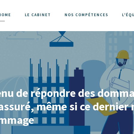
HOME
LE CABINET
NOS COMPÉTENCES
L’ÉQ
tenu de répondre des domma
assuré, même si ce dernier 
dommage