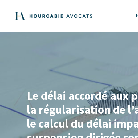
Le délai accordé aux p
la régularisation de l
le calcul du délai im
suspension dirigée co