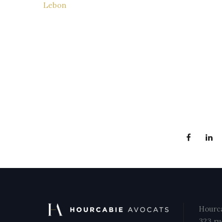
Lebon
Hourca
323 ru