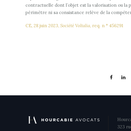
contractuelle dont l’objet est la valorisation ou la
périmètre ni sa consistance relève de la compétenc
CE, 28 juin 2023,
Société Voltalia
, req. n ° 456291
Hourca
323 ru