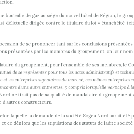
uction.
d’une bouteille de gaz au siège du nouvel hôtel de Région, le g
i-délictuelle dirigée contre le titulaire du lot « étanchéité-toi
 l’occasion de se prononcer tant sur les conclusions présentée
ions présentées par les membres du groupement, en leur nom
dataire du groupement, pour l’ensemble de ses membres, le Con
uel de se représenter pour tous les actes administratifs et techniq
age et les entreprises signataires du marché, ces mêmes entreprises
encontre d’une autre entreprise, y compris lorsqu’elle participe à
 Nord ne tirait pas de sa qualité de mandataire du groupement 
re d’autres constructeurs.
selon laquelle la demande de la société Sogea Nord aurait été p
, et ce dès lors que les stipulations des statuts de ladite socié