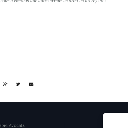
la cour a commis une autre erreur de droit en les rejetant
bie Avocats