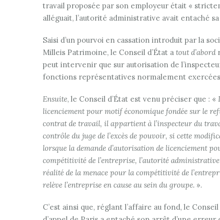
travail proposée par son employeur était « stric
alléguait, l’autorité administrative avait entaché sa 
Saisi d’un pourvoi en cassation introduit par la soc
Milleis Patrimoine, le Conseil d’État a
tout d’abord
r
peut intervenir que sur autorisation de l’inspecteur
fonctions représentatives normalement exercées o
Ensuite
, le Conseil d’État est venu préciser que : «
licenciement pour motif économique fondée sur le ref
contrat de travail, il appartient à l’inspecteur du trav
contrôle du juge de l’excès de pouvoir, si cette modifi
lorsque la demande d’autorisation de licenciement po
compétitivité de l’entreprise, l’autorité administrativ
réalité de la menace pour la compétitivité de l’entrepr
relève l’entreprise en cause au sein du groupe.
».
C’est ainsi que, réglant l’affaire au fond, le Consei
d’appel de Paris a entaché son arrêt d’une erreur d