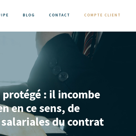
UIPE
BLOG
CONTACT
COMPTE CLIENT
protégé : il incombe
en en ce sens, de
 salariales du contrat