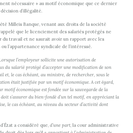
tement nécessaire » au motif économique que ce dernier
décision d’illégalité.
iété Milleis Banque, venant aux droits de la société
appelé que le licenciement des salariés protégés ne
 du travail et ne saurait avoir un rapport avec les
u l’appartenance syndicale de l’intéressé.
Lorsque l’employeur sollicite une autorisation de
us du salarié protégé d’accepter une modification de son
ail et, le cas échéant, au ministre, de rechercher, sous le
cation était justifiée par un motif économique. A cet égard,
ur motif économique est fondée sur la sauvegarde de la
e doit s’assurer du bien-fondé d’un tel motif, en appréciant la
ise, le cas échéant, au niveau du secteur d’activité dont
l d’État a considéré que,
d’une part
, la cour administrative
e droit dès lors qu’il «
appartient à l’administration de