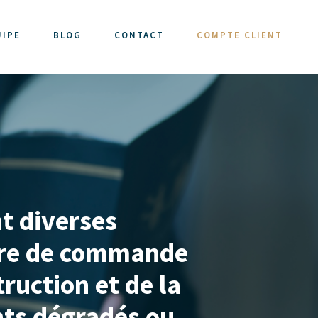
UIPE
BLOG
CONTACT
COMPTE CLIENT
t diverses
ière de commande
truction et de la
nts dégradés ou