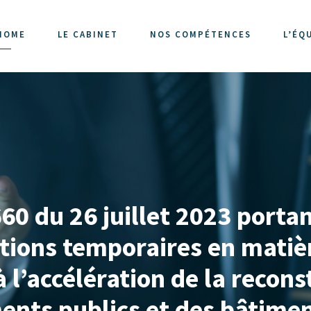
HOME
LE CABINET
NOS COMPÉTENCES
L’ÉQ
0 du 26 juillet 2023 portan
ations temporaires en mat
 l’accélération de la recons
ents publics et des bâtime