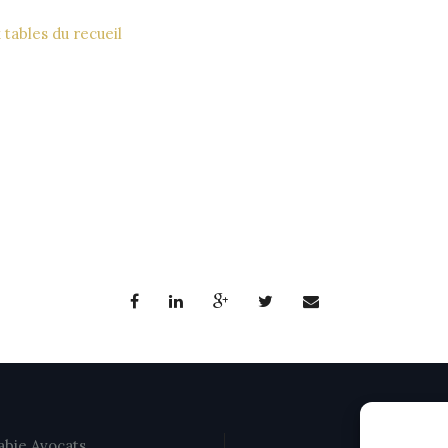
x tables du recueil
bie Avocats