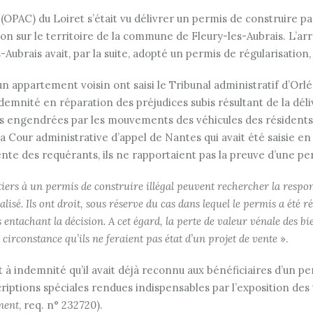
PAC) du Loiret s’était vu délivrer un permis de construire par 
n sur le territoire de la commune de Fleury-les-Aubrais. L’arr
Aubrais avait, par la suite, adopté un permis de régularisation,
d’un appartement voisin ont saisi le Tribunal administratif d’
 indemnité en réparation des préjudices subis résultant de la déli
engendrées par les mouvements des véhicules des résidents av
 la Cour administrative d’appel de Nantes qui avait été saisie en
ente des requérants, ils ne rapportaient pas la preuve d’une per
 tiers à un permis de construire illégal peuvent rechercher la respo
éalisé. Ils ont droit, sous réserve du cas dans lequel le permis a été 
s entachant la décision. A cet égard, la perte de valeur vénale des 
 circonstance qu’ils ne feraient pas état d’un projet de vente
».
it à indemnité qu’il avait déjà reconnu aux bénéficiaires d’un pe
riptions spéciales rendues indispensables par l’exposition des 
ment
, req. n° 232720).