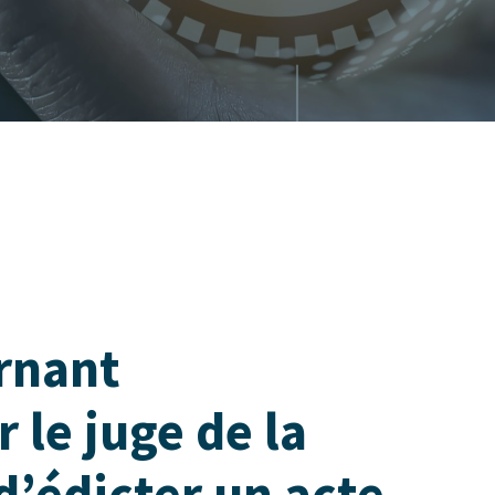
rnant
 le juge de la
 d’édicter un acte