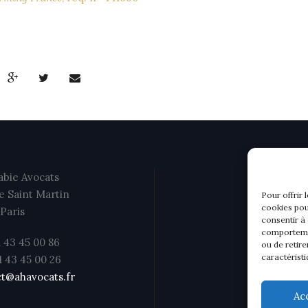
bie Avocats
e Saint Martin
Pour offrir 
cookies pou
Paris
consentir à
comportemen
1 43 45 00 86
ou de retire
caractéristi
01 43 45 00 26
t@ahavocats.fr
Ac