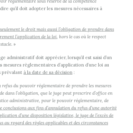
uvoir réglementaire
sous réserve de la compétence
-dire qu’il doit adopter les mesures nécessaires à
eulement le droit mais aussi l’obligation de prendre dans
ement l’application de la loi
, hors le cas où le respect
stacle.
»
ge administratif doit apprécier, lorsqu’il est saisi d’un
s mesures règlementaires d’application d’une loi au
s prévalant
à la date de sa décision
:
du refus du pouvoir réglementaire de prendre les mesures
e dans l’obligation, que le juge peut prescrire d’office en
justice administrative, pour le pouvoir réglementaire, de
i de conclusions aux fins d’annulation du refus d’une autorité
lication d’une disposition législative, le juge de l’excès de
fus au regard des règles applicables et des circonstances