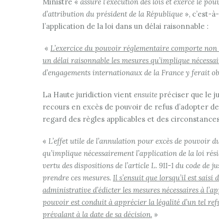
Ministre «
assure l’exécution des lois et exerce le po
d’attribution du président de la République
», c’est-à
l’application de la loi dans un délai raisonnable :
«
L’exercice du pouvoir réglementaire comporte non s
un délai raisonnable les mesures qu’implique nécessair
d’engagements internationaux de la France y ferait ob
La Haute juridiction vient
ensuite
préciser que le ju
recours en excès de pouvoir de refus d’adopter de
regard des règles applicables et des circonstance
«
L’effet utile de l’annulation pour excès de pouvoir 
qu’implique nécessairement l’application de la loi résid
vertu des dispositions de l’article L. 911-1 du code de 
prendre ces mesures.
Il s’ensuit que lorsqu’il est sais
administrative d’édicter les mesures nécessaires à l’app
pouvoir est conduit à apprécier la légalité d’un tel re
prévalant à la date de sa décision.
»