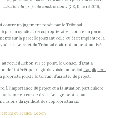
localisation du projet de construction
» (CE, 13 avril 2016,
rvoi contre un jugement rendu par le Tribunal
rmé par un syndicat de copropriétaires contre un permis
ments sur la parcelle jouxtant celle où était implantée la
syndicat. Le rejet du Tribunal était notamment motivé
 au recueil Lebon sur ce point, le Conseil d’Etat a
ion de l’intérêt pour agir du voisin immédiat
s’appliquent
 propriété jouxte le terrain d’assiette du projet
.
rd à l’importance du projet et à la situation particulière
commis une erreur de droit. Le jugement a, par
onclusions du syndicat des copropriétaires.
x tables du recueil Lebon