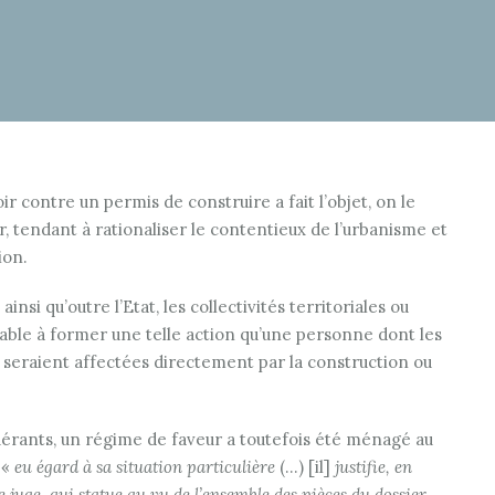
r contre un permis de construire a fait l’objet, on le
ur, tendant à rationaliser le contentieux de l’urbanisme et
ion.
insi qu’outre l’Etat, les collectivités territoriales ou
vable à former une telle action qu’une personne dont les
 seraient affectées directement par la construction ou
quérants, un régime de faveur a toutefois été ménagé au
 «
eu égard à sa situation particulière
(…) [il]
justifie, en
le juge, qui statue au vu de l’ensemble des pièces du dossier,