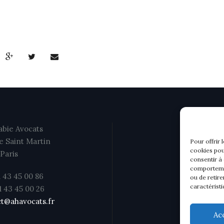
bie Avocats
e Saint Martin
Pour offrir 
cookies pou
Paris
consentir à
comportemen
1 43 45 00 86
ou de retire
caractéristi
01 43 45 00 26
t@ahavocats.fr
Ac