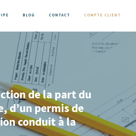
UIPE
BLOG
CONTACT
COMPTE CLIENT
ction de la part du
e, d’un permis de
ion conduit à la