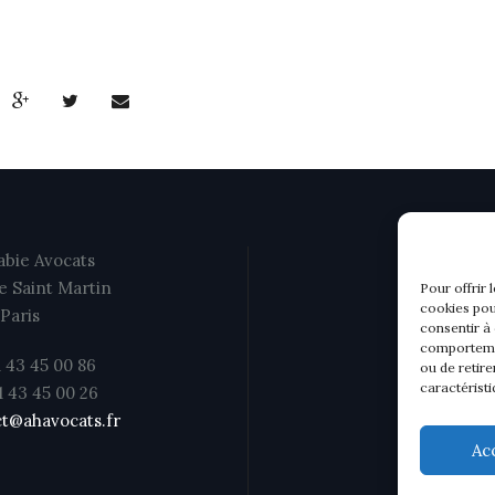
bie Avocats
e Saint Martin
Pour offrir 
cookies pou
Paris
consentir à
comportemen
1 43 45 00 86
ou de retire
caractéristi
01 43 45 00 26
t@ahavocats.fr
Ac