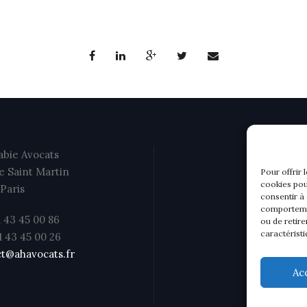
bie Avocats
e Saint Martin
Pour offrir 
cookies pou
Paris
consentir à
comportemen
1 43 45 00 86
ou de retire
caractéristi
01 43 45 00 26
t@ahavocats.fr
Ac