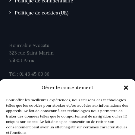
Politique de confidentialité
Politique de cookies (UE)
Hourcabie Avocats
323 rue Saint Martin
75003 Paris
Tél : 01 43 45 00 86
Fax : 01 43 45 00 26
Gérer le consentement
contact@ahavocats.fr
Pour offrir les meilleures expériences, nous utilisons des technologies
telles que les cookies pour stocker et/ou accéder aux informations des
appareils. Le fait de consentir à ces technologies nous permettra de
traiter des données telles que le comportement de navigation ou les ID
uniques sur ce site. Le fait de ne pas consentir ou de retirer son
consentement peut avoir un effet négatif sur certaines caractéristiques
et fonctions.