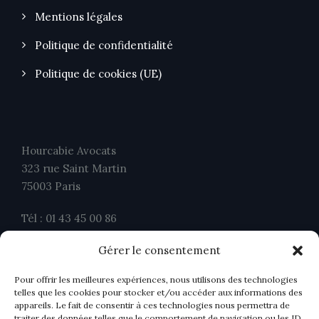
Mentions légales
Politique de confidentialité
Politique de cookies (UE)
Hourcabie Avocats
323 rue Saint Martin
75003 Paris
Tél : 01 43 45 00 86
Fax : 01 43 45 00 26
Gérer le consentement
contact@ahavocats.fr
Pour offrir les meilleures expériences, nous utilisons des technologies
telles que les cookies pour stocker et/ou accéder aux informations des
appareils. Le fait de consentir à ces technologies nous permettra de
traiter des données telles que le comportement de navigation ou les ID