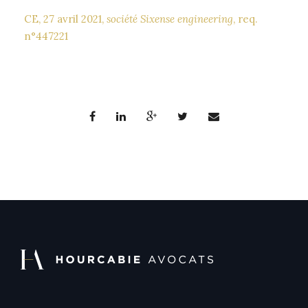
CE, 27 avril 2021,
société Sixense engineering
, req.
n°447221