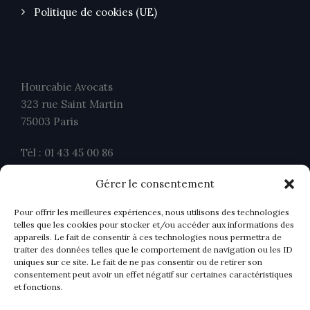
Politique de cookies (UE)
Hourcabie Avocats
323 rue Saint Martin
75003 Paris
Tél : 01 43 45 00 86
Fax : 01 43 45 00 26
Gérer le consentement
contact@ahavocats.fr
Pour offrir les meilleures expériences, nous utilisons des technologies
telles que les cookies pour stocker et/ou accéder aux informations des
appareils. Le fait de consentir à ces technologies nous permettra de
traiter des données telles que le comportement de navigation ou les ID
uniques sur ce site. Le fait de ne pas consentir ou de retirer son
consentement peut avoir un effet négatif sur certaines caractéristiques
et fonctions.