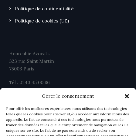
Politique de confidentialité
Politique de cookies (UE)
Hourcabie Avocats
323 rue Saint Martin
75003 Paris
Tél : 01 43 45 00 86
Fax : 01 43 45 00 26
Gérer le consentement
contact@ahavocats.fr
Pour offrir les meilleures expériences, nous utilisons des technologies
telles que les cookies pour stocker et/ou accéder aux informations des
appareils. Le fait de consentir à ces technologies nous permettra de
traiter des données telles que le comportement de navigation ou les ID
uniques sur ce site. Le fait de ne pas consentir ou de retirer son
consentement peut avoir un effet négatif sur certaines caractéristiques