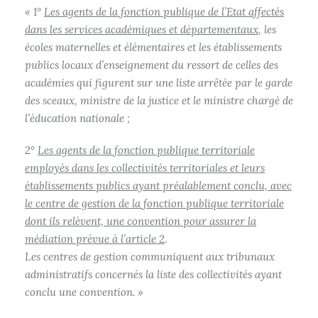
« 1°
Les agents de la fonction publique de l’Etat affectés
dans les services académiques et départementaux
, les
écoles maternelles et élémentaires et les établissements
publics locaux d’enseignement du ressort de celles des
académies qui figurent sur une liste arrêtée par le garde
des sceaux, ministre de la justice et le ministre chargé de
l’éducation nationale ;
2°
Les agents de la fonction publique territoriale
employés dans les collectivités territoriales et leurs
établissements publics ayant préalablement conclu, avec
le centre de gestion de la fonction publique territoriale
dont ils relèvent, une convention pour assurer la
médiation prévue à l’article 2
.
Les centres de gestion communiquent aux tribunaux
administratifs concernés la liste des collectivités ayant
conclu une convention. »